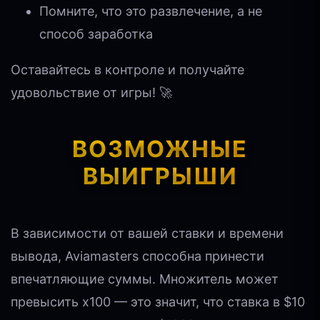
Помните, что это развлечение, а не
способ заработка
Оставайтесь в контроле и получайте
удовольствие от игры! 🚀
ВОЗМОЖНЫЕ
ВЫИГРЫШИ
В зависимости от вашей ставки и времени
вывода, Aviamasters способна принести
впечатляющие суммы. Множитель может
превысить x100 — это значит, что ставка в $10