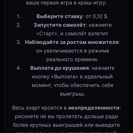
ваша первая игра в краш-игру:
Выберите ставку
: от 0,10 $.
Запустите самолёт
: нажмите
«Старт», и самолёт взлетит.
Наблюдайте за ростом множителя
:
он увеличивается в режиме
реального времени.
Выплата до крушения
: нажмите
кнопку «Выплата» в идеальный
момент, чтобы обеспечить себе
выигрыш.
Весь азарт кроется в
неопределенности
:
рискнете ли вы пролететь дольше ради
более крупных выигрышей или выведете