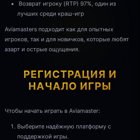
Возврат игроку (RTP) 97%, один из
лучших среди краш-игр
Aviamasters подходит как для опытных
игроков, так и для новичков, которые любят
азарт и острые ощущения.
РЕГИСТРАЦИЯ И
НАЧАЛО ИГРЫ
Чтобы начать играть в Aviamaster:
Выберите надёжную платформу с
поддержкой игры.