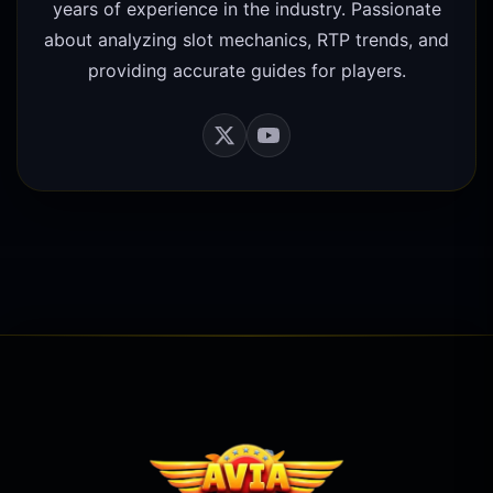
years of experience in the industry. Passionate
about analyzing slot mechanics, RTP trends, and
providing accurate guides for players.