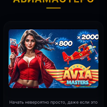
Начать невероятно просто, даже если это