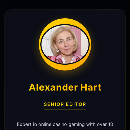
Alexander Hart
SENIOR EDITOR
Expert in online casino gaming with over 10