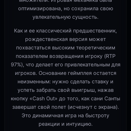
оптимизирована, но сохранила свою
увлекательную сущность.
Как и ее классический предшественник,
рождественская версия может
похвастаться высоким теоретическим
показателем возвращения игроку (RTP
97%), что делает его привлекательным для
игроков. Основание геймплея остается
неизменным: нужно сделать ставку и
успеть забрать свой выигрыш, нажав
кнопку «Cash Out» до того, как сани Санты
завершат свой полет (исчезнут с экрана).
Это динамичная игра на быстроту
реакции и интуицию.