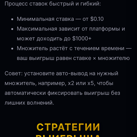
Процесс ставок быстрый и гибкий:
Минимальная ставка — от $0.10
Максимальная зависит от платформы и
может доходить до $1000+
Множитель растёт с течением времени —
ваш выигрыш равен ставке × множителю
Совет: установите авто-вывод на нужный
множитель, например, x2 или x5, чтобы
автоматически фиксировать выигрыш без
лишних волнений.
СТРАТЕГИИ