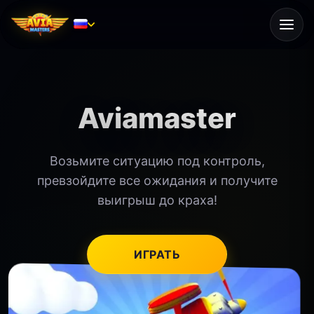
Aviamaster
Возьмите ситуацию под контроль,
превзойдите все ожидания и получите
выигрыш до краха!
ИГРАТЬ