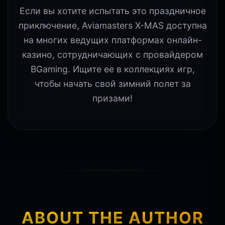
Если вы хотите испытать это праздничное
приключение, Aviamasters X-MAS доступна
на многих ведущих платформах онлайн-
казино, сотрудничающих с провайдером
BGaming. Ищите ее в коллекциях игр,
чтобы начать свой зимний полет за
призами!
ABOUT THE AUTHOR