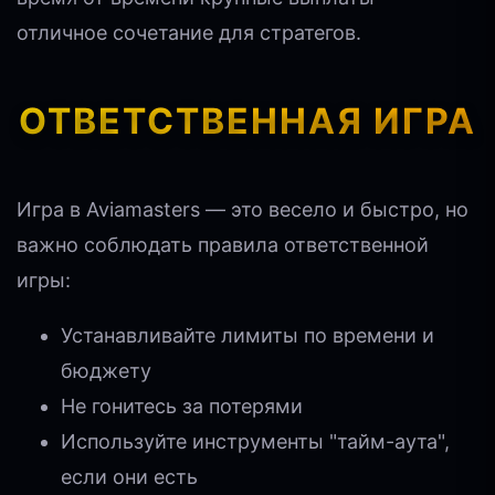
отличное сочетание для стратегов.
ОТВЕТСТВЕННАЯ ИГРА
Игра в Aviamasters — это весело и быстро, но
важно соблюдать правила ответственной
игры:
Устанавливайте лимиты по времени и
бюджету
Не гонитесь за потерями
Используйте инструменты "тайм-аута",
если они есть