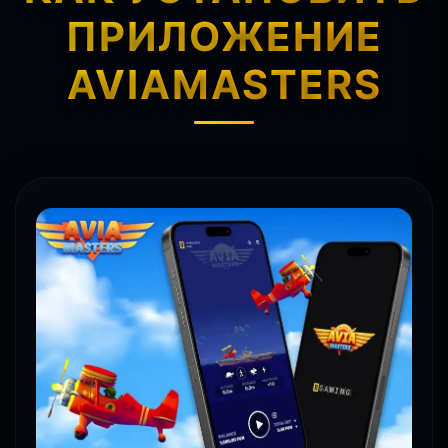
ПРИЛОЖЕНИЕ
AVIAMASTERS